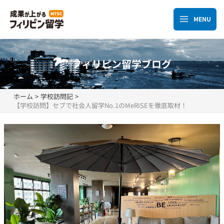
内
容
MENU
Main
を
ス
Menu
キ
フィリピン留学ブログ
ッ
プ
ホーム
学校訪問記
【学校訪問】セブで社会人留学No.1のMeRISEを徹底取材！