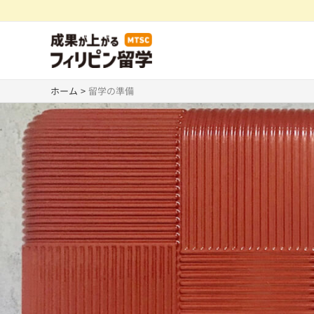
内
容
を
ス
キ
ホーム
留学の準備
ッ
プ