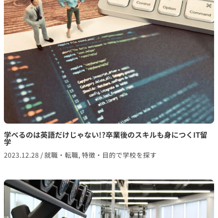
学べるのは英語だけじゃない!?卒業後のスキルも身につくIT留
学
2023.12.28
/
就職・転職
,
特徴・目的で学校を探す