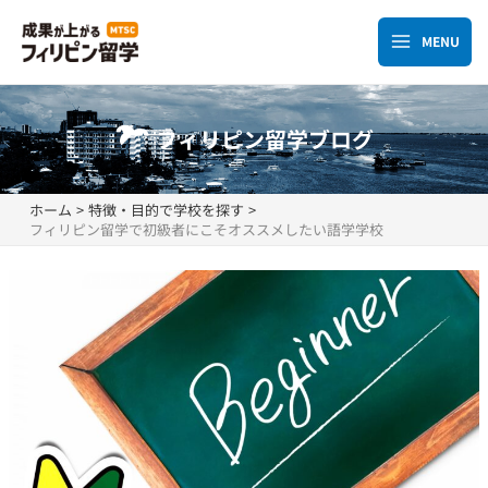
内
容
MENU
Main
を
ス
Menu
キ
フィリピン留学ブログ
ッ
プ
ホーム
特徴・目的で学校を探す
フィリピン留学で初級者にこそオススメしたい語学学校