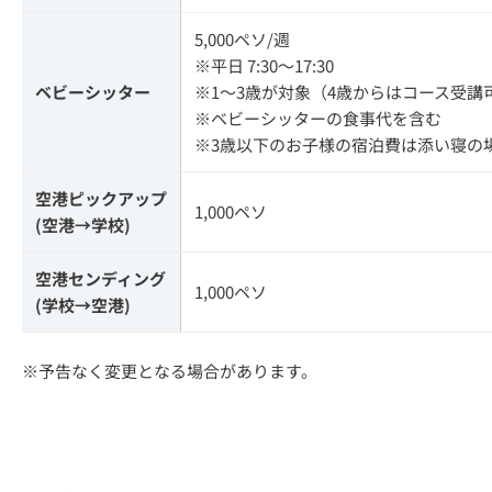
5,000ペソ/週
※平日 7:30～17:30
ベビーシッター
※1～3歳が対象（4歳からはコース受講
※ベビーシッターの食事代を含む
※3歳以下のお子様の宿泊費は添い寝の
空港ピックアップ
1,000ペソ
(空港→学校)
空港センディング
1,000ペソ
(学校→空港)
※予告なく変更となる場合があります。