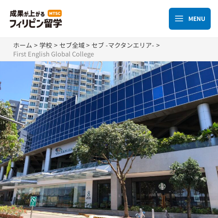
内
容
MENU
Main
を
ス
Menu
ホーム
学校
セブ全域
セブ -マクタンエリア-
キ
First English Global College
ッ
プ