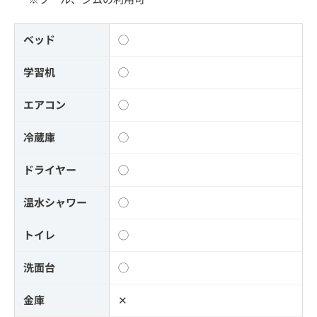
ベッド
◯
学習机
◯
エアコン
◯
冷蔵庫
◯
ドライヤー
◯
温水シャワー
◯
トイレ
◯
洗面台
◯
金庫
✕