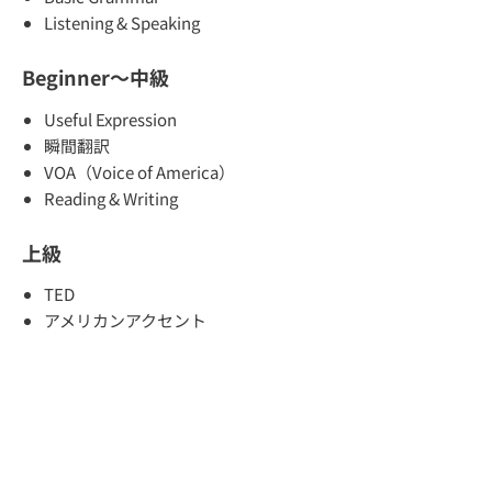
Listening & Speaking
Beginner～中級
Useful Expression
瞬間翻訳
VOA（Voice of America）
Reading & Writing
上級
TED
アメリカンアクセント