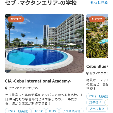
セブ -マクタンエリア-の学校
もっと見る
おすすめ
おすすめ
Cebu Blue Oc
セブ -マクタンエ
絶景オーシャンビ
CIA -Cebu International Academy-
の生活と、高品質
セブ -マクタンエリア-
学校！
セブ最高レベルの新築キャンパスで学べる有名校。1
ESL (一般英語)
日10時間もの学習時間とやや厳しめのルールだか
親子留学
日
ら、確かな成果が期待できる！
プールあり
ESL (一般英語)
TOEIC
IELTS
ビジネス英語