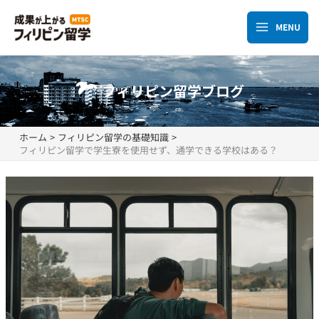
内
容
MENU
Main
を
ス
Menu
キ
フィリピン留学ブログ
ッ
プ
ホーム
フィリピン留学の基礎知識
フィリピン留学で学生寮を使用せず、通学できる学校はある？