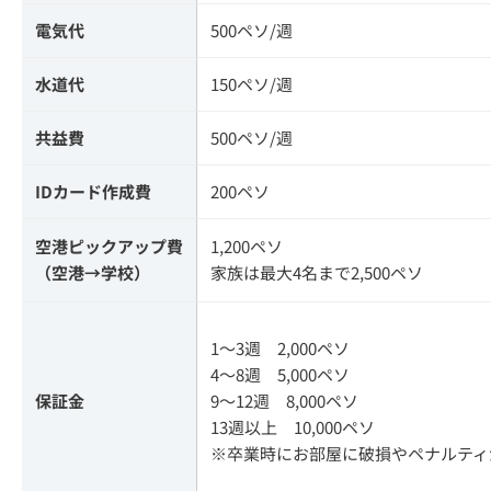
電気代
500ペソ/週
水道代
150ペソ/週
共益費
500ペソ/週
IDカード作成費
200ペソ
空港ピックアップ費
1,200ペソ
（空港→学校）
家族は最大4名まで2,500ペソ
1〜3週 2,000ペソ
4～8週 5,000ペソ
保証金
9～12週 8,000ペソ
13週以上 10,000ペソ
※卒業時にお部屋に破損やペナルティ