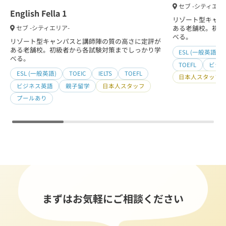
セブ -シティエリ
English Fella 1
リゾート型キャン
セブ -シティエリア-
ある老舗校。初級
べる。
リゾート型キャンパスと講師陣の質の高さに定評が
ある老舗校。初級者から各試験対策までしっかり学
ESL (一般英語)
べる。
TOEFL
ビジ
ESL (一般英語)
TOEIC
IELTS
TOEFL
日本人スタッフ
ビジネス英語
親子留学
日本人スタッフ
プールあり
まずはお気軽にご相談ください