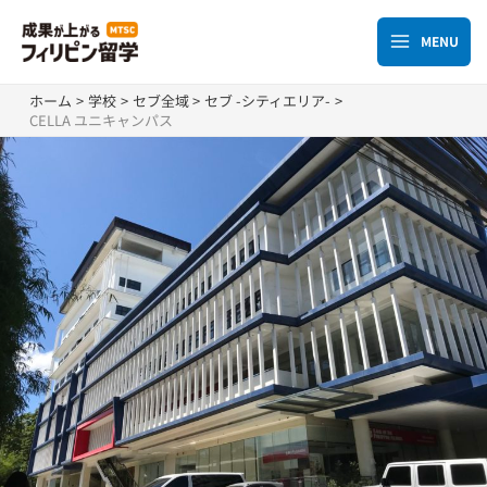
内
容
MENU
Main
を
ス
Menu
ホーム
学校
セブ全域
セブ -シティエリア-
キ
CELLA ユニキャンパス
ッ
プ