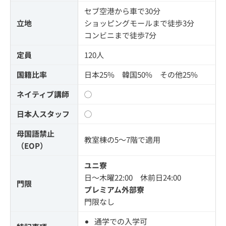
セブ空港から車で30分
立地
ショッピングモールまで徒歩3分
コンビニまで徒歩7分
定員
120人
国籍比率
日本25% 韓国50% その他25%
ネイティブ講師
◯
日本人スタッフ
◯
母国語禁止
教室棟の5～7階で適用
（EOP）
ユニ寮
日〜木曜22:00 休前日24:00
門限
プレミアム外部寮
門限なし
通学での入学可