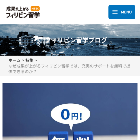
内
容
MENU
Main
を
ス
Menu
キ
フィリピン留学ブログ
ッ
プ
ホーム
特集
なぜ成果が上がるフィリピン留学では、充実のサポートを無料で提
供できるのか？