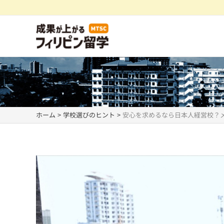
内
容
を
ス
キ
ッ
プ
ホーム
学校選びのヒント
安心を求めるなら日本人経営校？