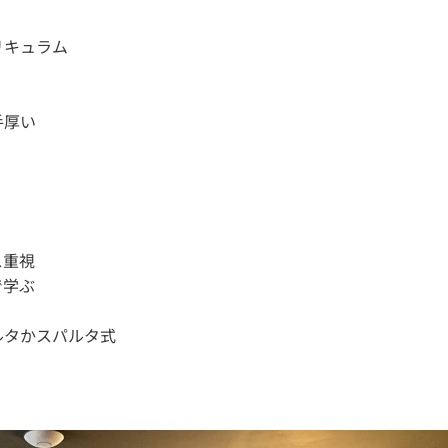
リキュラム
手厚い
ス重視
で学ぶ
ルタかスパルタ式