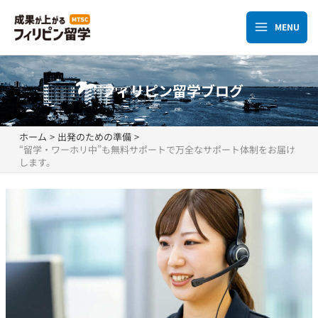
内
容
MENU
Main
を
ス
Menu
キ
フィリピン留学ブログ
ッ
プ
ホーム
出発のための準備
“留学・ワーホリ中”も無料サポートで万全なサポート体制をお届け
します。