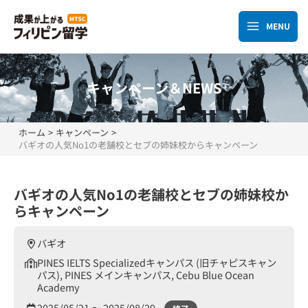
内
容
MENU
Main
を
ス
Menu
キ
キャンペーン＆NEWS
ッ
プ
ホーム
キャンペーン
バギオの人気No1の老舗校とセブの姉妹校からキャンペーン
バギオの人気No1の老舗校とセブの姉妹校か
らキャンペーン
バギオ
PINES IELTS Specializedキャンパス (旧チャピスキャン
パス), PINES メインキャンパス, Cebu Blue Ocean
Academy
2025/05/21 〜
2025/08/29