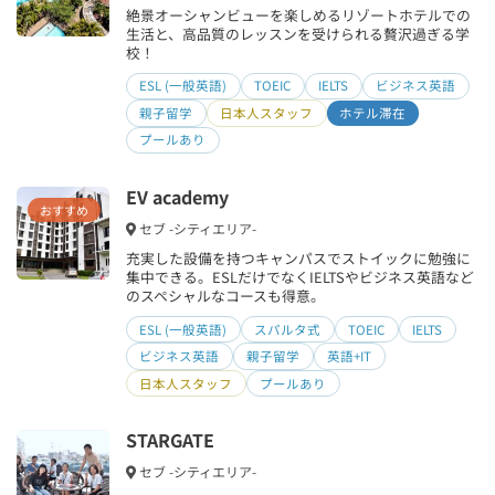
絶景オーシャンビューを楽しめるリゾートホテルでの
生活と、高品質のレッスンを受けられる贅沢過ぎる学
校！
ESL (一般英語)
TOEIC
IELTS
ビジネス英語
親子留学
日本人スタッフ
ホテル滞在
プールあり
EV academy
おすすめ
セブ -シティエリア-
充実した設備を持つキャンパスでストイックに勉強に
集中できる。ESLだけでなくIELTSやビジネス英語など
のスペシャルなコースも得意。
ESL (一般英語)
スパルタ式
TOEIC
IELTS
ビジネス英語
親子留学
英語+IT
日本人スタッフ
プールあり
STARGATE
セブ -シティエリア-