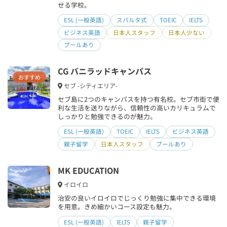
せる学校。
ESL (一般英語)
スパルタ式
TOEIC
IELTS
ビジネス英語
日本人スタッフ
日本人少ない
プールあり
CG バニラッドキャンパス
おすすめ
セブ -シティエリア-
セブ島に2つのキャンパスを持つ有名校。セブ市街で便
利な生活を送りながら、信頼性の高いカリキュラムで
しっかりと勉強できるのが魅力。
ESL (一般英語)
TOEIC
IELTS
ビジネス英語
親子留学
日本人スタッフ
プールあり
MK EDUCATION
イロイロ
治安の良いイロイロでじっくり勉強に集中できる環境
を用意。きめ細かいコース設定も魅力。
ESL (一般英語)
IELTS
親子留学