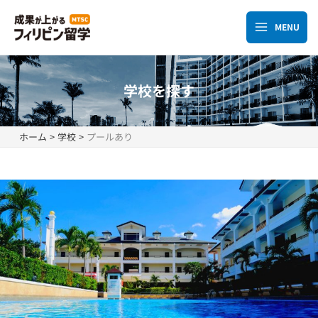
内
容
MENU
Main
を
ス
Menu
キ
学校を探す
ッ
プ
ホーム
学校
プールあり