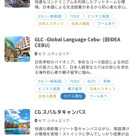
快適なコンドミニアムを利用したアットホームな環
境。日本語による文法授業があるから初心者も安心。
ESL (一般英語)
TOEIC
ビジネス英語
日本人スタッフ
日本人経営
プールあり
GLC -Global Language Cebu- (旧IDEA
CEBU)
セブ -シティエリア-
日系学校のパイオニア。多彩なコース設定による対応
力の高さに加えて、日本人経営ならではの安心を求め
る海外初心者や親子留学に強み。
ESL (一般英語)
TOEIC
IELTS
英検
ビジネス英語
親子留学
日本人スタッフ
日本人経営
ホテル滞在
プールあり
CG スパルタキャンパス
セブ -シティエリア-
快適な南欧風リゾート型キャンパスながら、英語漬け
の環境を実現！ストイックに学んでしっかり成果が出