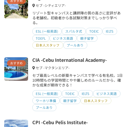
おすすめ
セブ -シティエリア-
リゾート型キャンパスと講師陣の質の高さに定評があ
る老舗校。初級者から各試験対策までしっかり学べ
る。
ESL (一般英語)
スパルタ式
TOEIC
IELTS
TOEFL
ビジネス英語
親子留学
日本人スタッフ
プールあり
CIA -Cebu International Academy-
おすすめ
セブ -マクタンエリア-
セブ最高レベルの新築キャンパスで学べる有名校。1日
10時間もの学習時間とやや厳しめのルールだから、確
かな成果が期待できる！
ESL (一般英語)
TOEIC
IELTS
ビジネス英語
ワーホリ準備
親子留学
日本人スタッフ
プールあり
CPI -Cebu Pelis Institute-