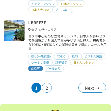
インターンシップ
日本人スタッフ
日本人少ない
プールあり
I.BREEZE
セブ -シティエリア-
セブ市中心街の好立地キャンパス。日本人が多いセブ
で多国籍かつ外国人学生が多い環境は魅力。初級者か
らTOEIC・IELTSなどの試験対策まで幅広いコースを用
意
ESL (一般英語)
TOEIC
IELTS
ビジネス英語
ワーホリ準備
親子留学
日本人スタッフ
自炊可
プールあり
投
1
2
Next
→
稿
の
ペ
ー