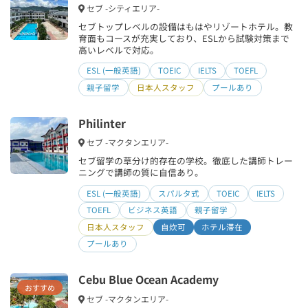
セブ -シティエリア-
セブトップレベルの設備はもはやリゾートホテル。教
育面もコースが充実しており、ESLから試験対策まで
高いレベルで対応。
ESL (一般英語)
TOEIC
IELTS
TOEFL
親子留学
日本人スタッフ
プールあり
Philinter
セブ -マクタンエリア-
セブ留学の草分け的存在の学校。徹底した講師トレー
ニングで講師の質に自信あり。
ESL (一般英語)
スパルタ式
TOEIC
IELTS
TOEFL
ビジネス英語
親子留学
日本人スタッフ
自炊可
ホテル滞在
プールあり
Cebu Blue Ocean Academy
おすすめ
セブ -マクタンエリア-