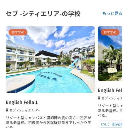
セブ -シティエリア-の学校
もっと見る
おすすめ
おすすめ
English Fella 
セブ -シティエリ
English Fella 1
リゾート型キャン
セブ -シティエリア-
ある老舗校。初級
べる。
リゾート型キャンパスと講師陣の質の高さに定評が
ある老舗校。初級者から各試験対策までしっかり学
ESL (一般英語)
べる。