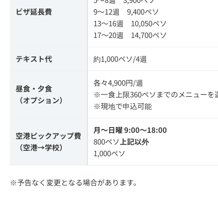
ビザ延長費
9～12週 9,400ペソ
13～16週 10,050ペソ
17～20週 14,700ペソ
テキスト代
約1,000ペソ/4週
各々4,900円/週
昼食・夕食
※一食上限360ペソまでのメニュー
（オプション）
※現地で申込可能
月～日曜 9:00～18:00
空港ピックアップ費
800ペソ
上記以外
（空港→学校）
1,000ペソ
※予告なく変更となる場合があります。