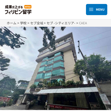
内
容
MENU
Main
を
ス
Menu
ホーム
学校
セブ全域
セブ -シティエリア-
CAEA
キ
ッ
プ