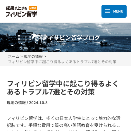
内
容
MENU
Main
を
ス
Menu
キ
フィリピン留学ブログ
ッ
プ
ホーム
現地の情報
フィリピン留学中に起こり得るよくあるトラブル7選とその対策
フィリピン留学中に起こり得るよく
あるトラブル7選とその対策
現地の情報
/
2024.10.8
フィリピン留学は、多くの日本人学生にとって魅力的な選
択肢です。手頃な費用で質の高い英語教育を受けられるこ