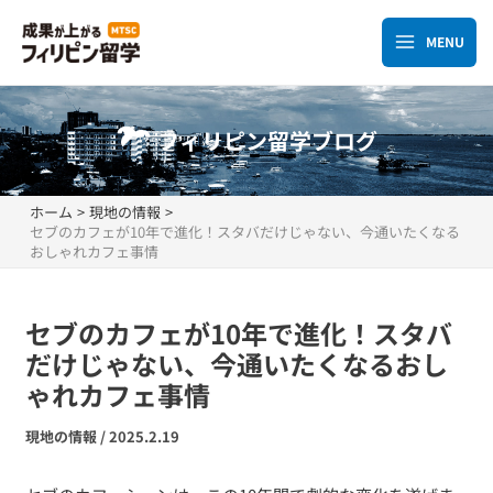
内
容
MENU
Main
を
ス
Menu
キ
フィリピン留学ブログ
ッ
プ
ホーム
現地の情報
セブのカフェが10年で進化！スタバだけじゃない、今通いたくなる
おしゃれカフェ事情
セブのカフェが10年で進化！スタバ
だけじゃない、今通いたくなるおし
ゃれカフェ事情
現地の情報
/
2025.2.19