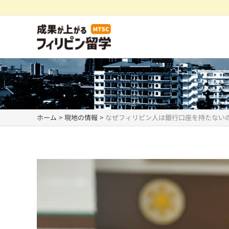
内
容
を
ス
キ
ッ
プ
ホーム
現地の情報
なぜフィリピン人は銀行口座を持たない