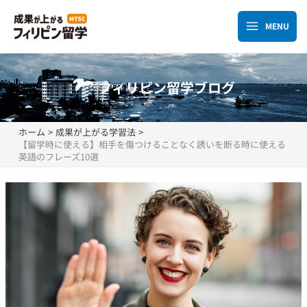
内
容
MENU
Main
を
ス
Menu
キ
フィリピン留学ブログ
ッ
プ
ホーム
成果が上がる学習法
【留学時に使える】相手を傷つけることなく誘いを断る時に使える
英語のフレーズ10選