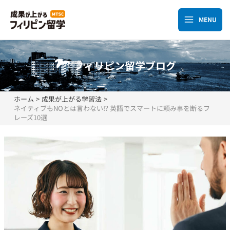
内
容
MENU
Main
を
ス
Menu
キ
フィリピン留学ブログ
ッ
プ
ホーム
成果が上がる学習法
ネイティブもNOとは言わない⁉ 英語でスマートに頼み事を断るフ
レーズ10選