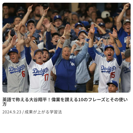
英語で称える大谷翔平！偉業を讃える10のフレーズとその使い
方
2024.9.23
/
成果が上がる学習法