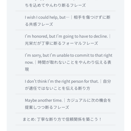
ちを込めてやんわり断るフレーズ
I wish I could help, but…｜相手を傷つけずに断
る共感フレーズ
I’m honored, but I’m going to have to decline.｜
光栄だが丁寧に断るフォーマルフレーズ
I’m sorry, but I’m unable to commit to that right
now.｜時間が取れないことをやんわり伝える表
現
I don’t think I’m the right person for that.｜自分
が適任ではないことを伝える断り方
Maybe another time.｜カジュアルに次の機会を
提案しつつ断るフレーズ
まとめ: 丁寧な断り方で信頼関係を築こう！