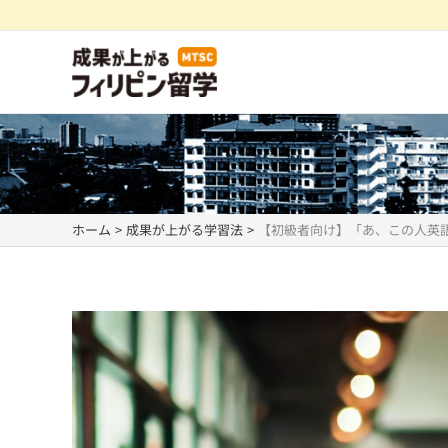
内
容
を
ス
キ
ッ
プ
ホーム
成果が上がる学習法
【初級者向け】「あ、この人英語