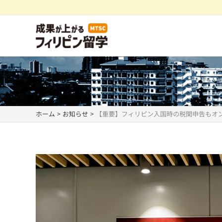
内
容
を
ス
キ
ッ
プ
ホーム
お知らせ
【重要】フィリピン入国時の税関申告もオ