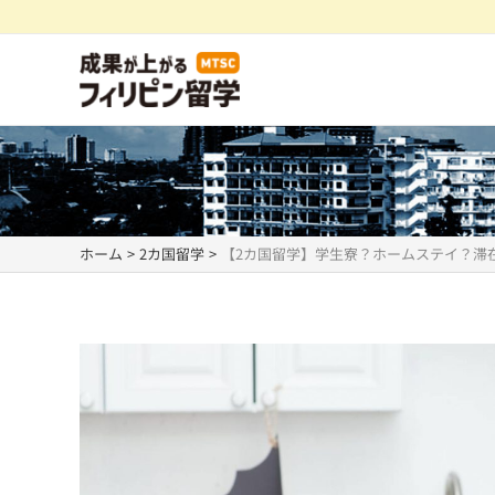
内
容
を
ス
キ
ッ
プ
ホーム
2カ国留学
【2カ国留学】学生寮？ホームステイ？滞